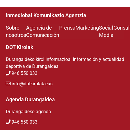
Inmediobai Komunikazio Agentzia
Sobre
Agencia de
Prensa
Marketing
Social
Consul
nosotros
Comunicación
Media
DOT Kirolak
Durangaldeko kirol informazioa. Información y actualidad
deportiva de Durangaldea
946 550 033
info@dotkirolak.eus
Agenda Durangaldea
Durangaldeko agenda
946 550 033