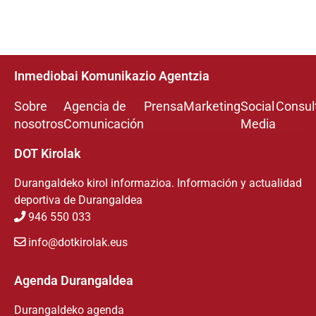
Inmediobai Komunikazio Agentzia
Sobre
Agencia de
Prensa
Marketing
Social
Consul
nosotros
Comunicación
Media
DOT Kirolak
Durangaldeko kirol informazioa. Información y actualidad
deportiva de Durangaldea
946 550 033
info@dotkirolak.eus
Agenda Durangaldea
Durangaldeko agenda