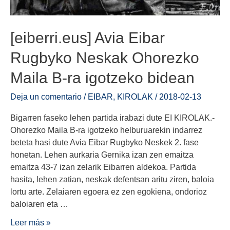
[eiberri.eus] Avia Eibar
Rugbyko Neskak Ohorezko
Maila B-ra igotzeko bidean
Deja un comentario
/
EIBAR
,
KIROLAK
/
2018-02-13
Bigarren faseko lehen partida irabazi dute EI KIROLAK.-
Ohorezko Maila B-ra igotzeko helburuarekin indarrez
beteta hasi dute Avia Eibar Rugbyko Neskek 2. fase
honetan. Lehen aurkaria Gernika izan zen emaitza
emaitza 43-7 izan zelarik Eibarren aldekoa. Partida
hasita, lehen zatian, neskak defentsan aritu ziren, baloia
lortu arte. Zelaiaren egoera ez zen egokiena, ondorioz
baloiaren eta …
Leer más »