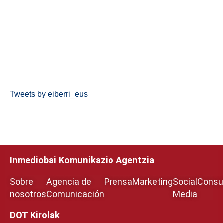
Tweets by eiberri_eus
Inmediobai Komunikazio Agentzia
Sobre
Agencia de
Prensa
Marketing
Social
Consul
nosotros
Comunicación
Media
DOT Kirolak