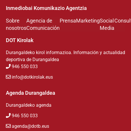
Inmediobai Komunikazio Agentzia
Sobre
Agencia de
Prensa
Marketing
Social
Consul
nosotros
Comunicación
Media
DOT Kirolak
Durangaldeko kirol informazioa. Información y actualidad
deportiva de Durangaldea
946 550 033
info@dotkirolak.eus
Agenda Durangaldea
Durangaldeko agenda
946 550 033
agenda@dotb.eus