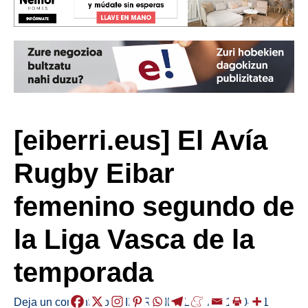
[eiberri.eus] El Avía
Rugby Eibar
femenino segundo de
la Liga Vasca de la
temporada
Deja un comentario
/
EIBAR
,
KIROLAK
/
2018-04-11