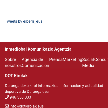
Tweets by eiberri_eus
Inmediobai Komunikazio Agentzia
Sobre
Agencia de
Prensa
Marketing
Social
Consul
nosotros
Comunicación
Media
DOT Kirolak
Durangaldeko kirol informazioa. Información y actualidad
deportiva de Durangaldea
946 550 033
info@dotkirolak.eus