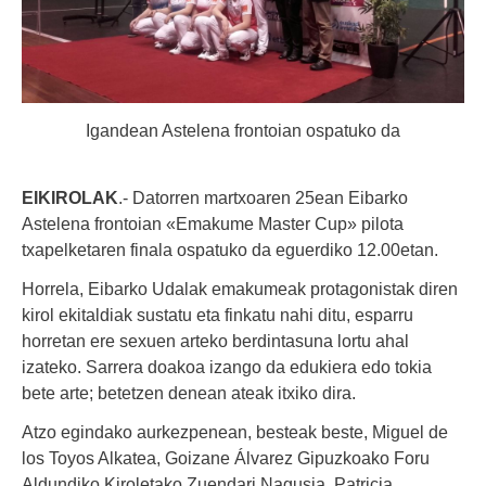
Igandean Astelena frontoian ospatuko da
EIKIROLAK
.- Datorren martxoaren 25ean Eibarko
Astelena frontoian
«Emakume Master Cup» pilota
txapelketaren finala ospatuko da eguerdiko 12.00etan.
Horrela, Eibarko Udalak emakumeak protagonistak diren
kirol ekitaldiak sustatu eta finkatu nahi ditu, esparru
horretan ere sexuen arteko berdintasuna lortu ahal
izateko. Sarrera doakoa izango da edukiera edo tokia
bete arte; betetzen denean ateak itxiko dira.
Atzo egindako aurkezpenean, besteak beste, Miguel de
los Toyos Alkatea, Goizane Álvarez Gipuzkoako Foru
Aldundiko Kiroletako Zuendari Nagusia, Patricia