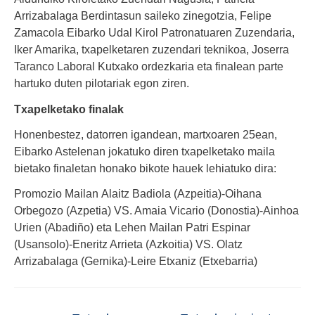
Arrizabalaga Berdintasun saileko zinegotzia, Felipe
Zamacola Eibarko Udal Kirol Patronatuaren Zuzendaria,
Iker Amarika, txapelketaren zuzendari teknikoa, Joserra
Taranco Laboral Kutxako ordezkaria eta finalean parte
hartuko duten pilotariak egon ziren.
Txapelketako finalak
Honenbestez, datorren igandean, martxoaren 25ean,
Eibarko Astelenan jokatuko diren txapelketako maila
bietako finaletan honako bikote hauek lehiatuko dira:
Promozio Mailan
Alaitz Badiola (Azpeitia)-Oihana
Orbegozo (Azpetia) VS. Amaia Vicario (Donostia)-Ainhoa
Urien (Abadiño) eta Lehen Mailan Patri Espinar
(Usansolo)-Eneritz Arrieta (Azkoitia) VS. Olatz
Arrizabalaga (Gernika)-Leire Etxaniz (Etxebarria)