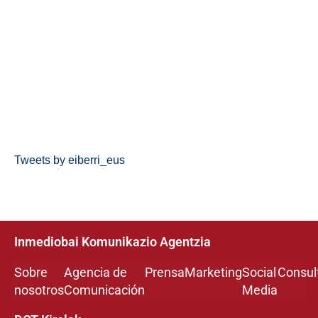
Tweets by eiberri_eus
Inmediobai Komunikazio Agentzia
Sobre
Agencia de
Prensa
Marketing
Social
Consul
nosotros
Comunicación
Media