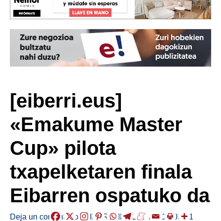
[eiberri.eus]
«Emakume Master
Cup» pilota
txapelketaren finala
Eibarren ospatuko da
Deja un comentario
/
EIBAR
,
KIROLAK
/
2018-03-21