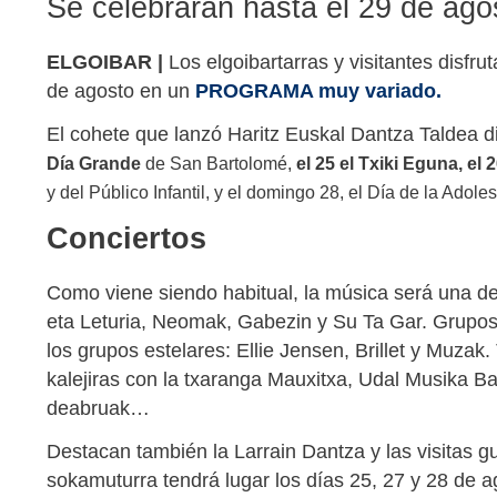
Se celebrarán hasta el 29 de ag
ELGOIBAR |
Los elgoibartarras y visitantes disfru
de agosto en un
PROGRAMA muy variado.
El cohete que lanzó Haritz Euskal Dantza Taldea d
Día Grande
de San Bartolomé,
el 25 el Txiki Eguna, el 
y del Público Infantil, y el domingo 28, el Día de la Adole
Conciertos
Como viene siendo habitual, la música será una de
eta Leturia, Neomak, Gabezin y Su Ta Gar. Grupo
los grupos estelares: Ellie Jensen, Brillet y Muzak.
kalejiras con la txaranga Mauxitxa, Udal Musika Ba
deabruak…
Destacan también la Larrain Dantza y las visitas g
sokamuturra tendrá lugar los días 25, 27 y 28 de 