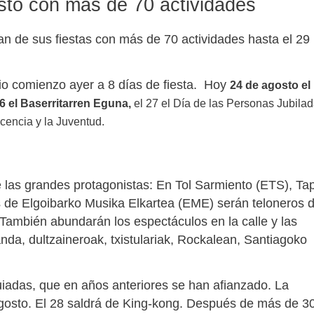
osto con más de 70 actividades
tan de sus fiestas con más de 70 actividades hasta el 29
io comienzo ayer a 8 días de fiesta. Hoy
24 de agosto el
26 el Baserritarren Eguna,
el 27 el Día de las Personas Jubila
scencia y la Juventud.
 las grandes protagonistas: En Tol Sarmiento (ETS), Ta
s de
Elgoibarko Musika Elkartea (EME) serán teloneros 
También abundarán los espectáculos en la calle y las
nda, dultzaineroak, txistulariak, Rockalean, Santiagoko
uiadas, que en años anteriores se han afianzado. La
agosto. El 28 saldrá de King-kong. Después de más de 3