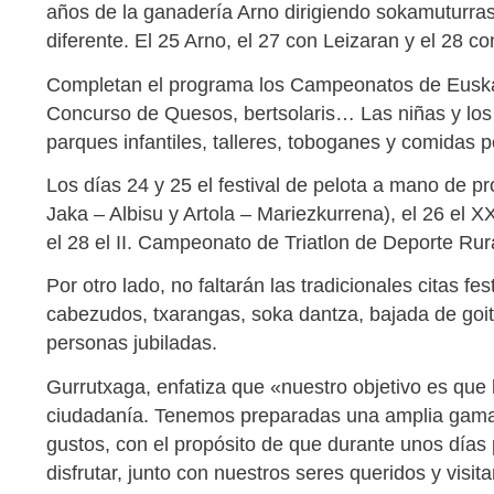
años de la ganadería Arno dirigiendo sokamuturra
diferente. El 25 Arno, el 27 con Leizaran y el 28 c
Completan el programa los Campeonatos de Euskadi
Concurso de Quesos, bertsolaris… Las niñas y los 
parques infantiles, talleres, toboganes y comidas
L
os días 24 y 25 el festival de pelota a mano de pro
Jaka – Albisu y Artola – Mariezkurrena), el 26 el 
el 28 el II. Campeonato de Triatlon de Deporte Rur
Por otro lado, no faltarán las tradicionales citas f
cabezudos, txarangas, soka dantza, bajada de goiti
personas jubiladas.
Gurrutxaga, enfatiza que «nuestro objetivo es que 
ciudadanía. Tenemos preparadas una amplia gama 
gustos, con el propósito de que durante unos días
disfrutar, junto con nuestros seres queridos y visit