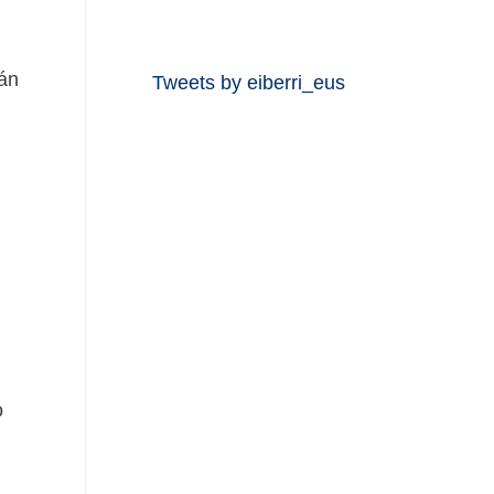
rán
Tweets by eiberri_eus
o