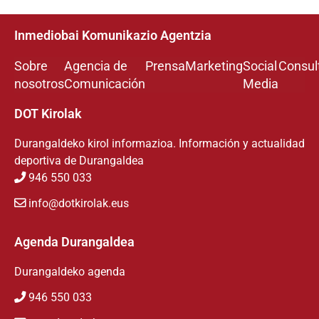
Inmediobai Komunikazio Agentzia
Sobre
Agencia de
Prensa
Marketing
Social
Consul
nosotros
Comunicación
Media
DOT Kirolak
Durangaldeko kirol informazioa. Información y actualidad
deportiva de Durangaldea
946 550 033
info@dotkirolak.eus
Agenda Durangaldea
Durangaldeko agenda
946 550 033