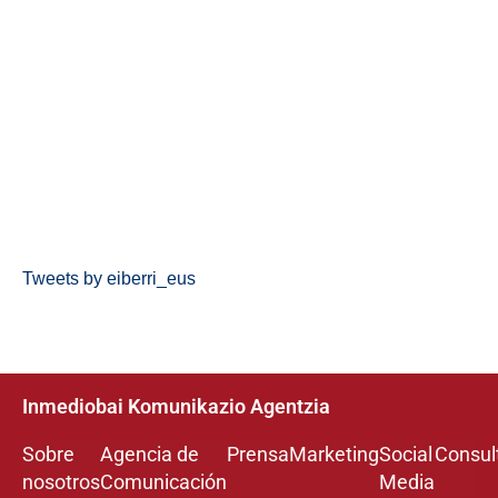
Tweets by eiberri_eus
Inmediobai Komunikazio Agentzia
Sobre
Agencia de
Prensa
Marketing
Social
Consul
nosotros
Comunicación
Media