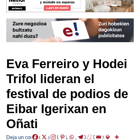
Eva Ferreiro y Hodei
Trifol lideran el
festival de podios de
Eibar Igerixan en
Oñati
Deja un comentario
/
KIROLAK
,
/
2026-05-26