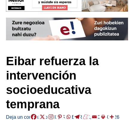
Eibar refuerza la
intervención
socioeducativa
temprana
Deja un comentario
/
EIBAR
,
HERRIAK
,
/
2026-05-26