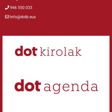
946 550 033
info@dotb.eus