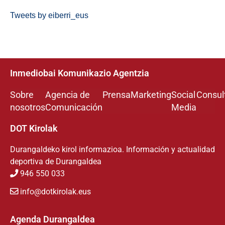
Tweets by eiberri_eus
Inmediobai Komunikazio Agentzia
Sobre
Agencia de
Prensa
Marketing
Social
Consul
nosotros
Comunicación
Media
DOT Kirolak
Durangaldeko kirol informazioa. Información y actualidad
deportiva de Durangaldea
946 550 033
info@dotkirolak.eus
Agenda Durangaldea