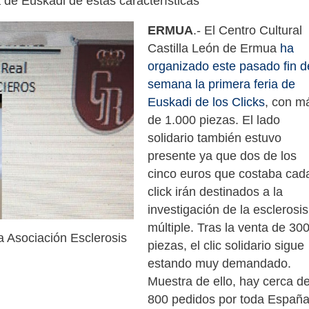
a de Euskadi de estas características
ERMUA
.- El Centro Cultural
Castilla León de Ermua
ha
organizado este pasado fin d
semana la primera feria de
Euskadi de los Clicks
, con m
de 1.000 piezas. El lado
solidario también estuvo
presente ya que dos de los
cinco euros que costaba cad
click irán destinados a la
investigación de la esclerosis
múltiple. Tras la venta de 30
a Asociación Esclerosis
piezas, el clic solidario sigue
estando muy demandado.
Muestra de ello, hay cerca d
800 pedidos por toda España