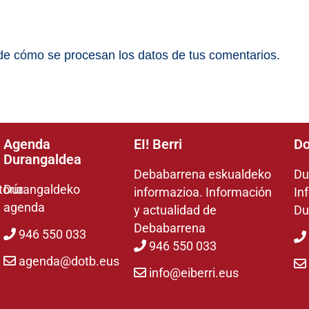
e cómo se procesan los datos de tus comentarios.
Agenda
EI! Berri
Do
Durangaldea
Debabarrena eskualdeko
Du
toría
Durangaldeko
informazioa. Información
In
agenda
y actualidad de
Du
Debabarrena
946 550 033
946 550 033
agenda@dotb.eus
info@eiberri.eus