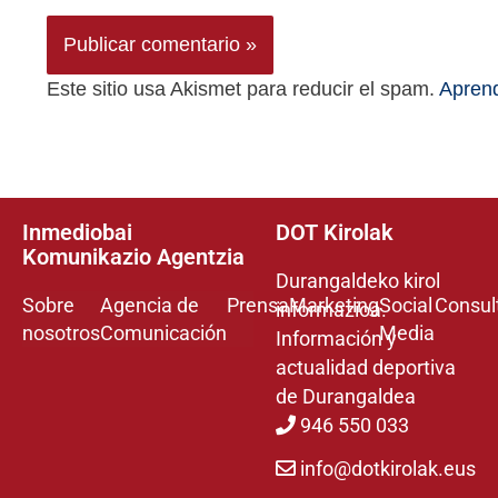
Este sitio usa Akismet para reducir el spam.
Aprend
Inmediobai
DOT Kirolak
Komunikazio Agentzia
Durangaldeko kirol
Sobre
Agencia de
Prensa
Marketing
Social
Consul
informazioa.
nosotros
Comunicación
Media
Información y
actualidad deportiva
de Durangaldea
946 550 033
info@dotkirolak.eus