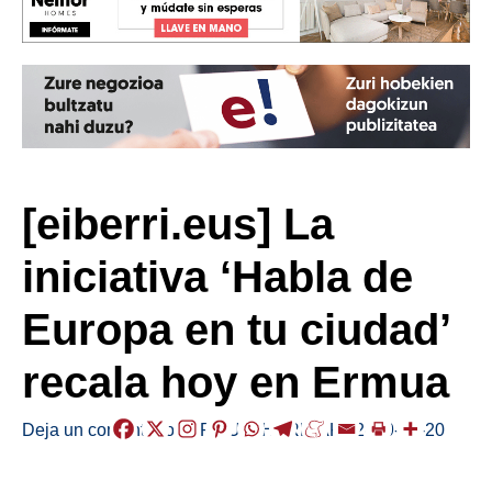
[eiberri.eus] La
iniciativa ‘Habla de
Europa en tu ciudad’
recala hoy en Ermua
Deja un comentario
/
ERMUA
,
HERRIAK
/
2019-02-20