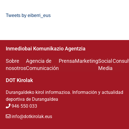
Tweets by eiberri_eus
Inmediobai Komunikazio Agentzia
Sobre
Agencia de
Prensa
Marketing
Social
Consul
nosotros
Comunicación
Media
DOT Kirolak
Durangaldeko kirol informazioa. Información y actualidad
deportiva de Durangaldea
946 550 033
info@dotkirolak.eus