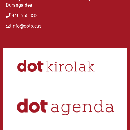
Durangaldea
946 550 033
info@dotb.eus