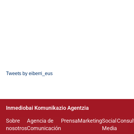
Tweets by eiberri_eus
Inmediobai Komunikazio Agentzia
Sobre
Agencia de
Prensa
Marketing
Social
Consul
nosotros
Comunicación
Media