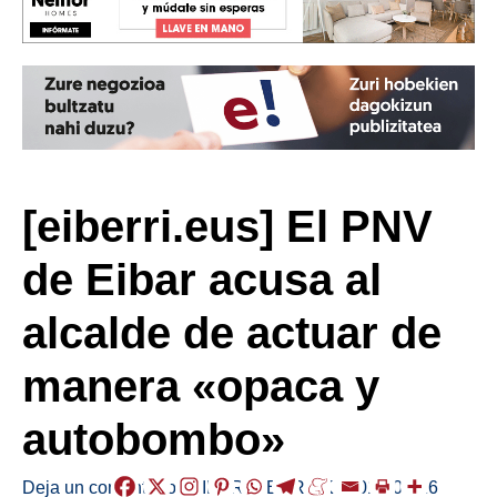
[eiberri.eus] El PNV
de Eibar acusa al
alcalde de actuar de
manera «opaca y
autobombo»
Deja un comentario
/
EIBAR
,
HERRIAK
/
2018-02-16