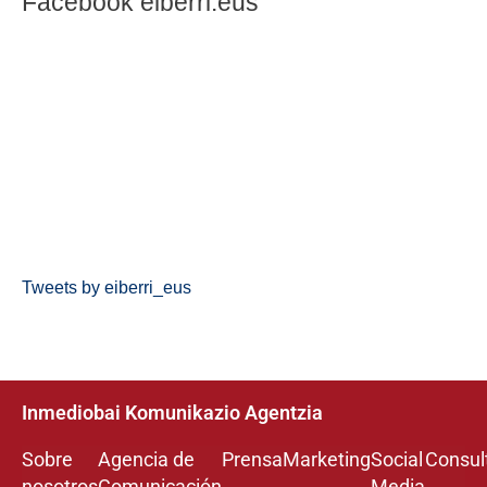
Facebook eiberri.eus
Tweets by eiberri_eus
Inmediobai Komunikazio Agentzia
Sobre
Agencia de
Prensa
Marketing
Social
Consul
nosotros
Comunicación
Media