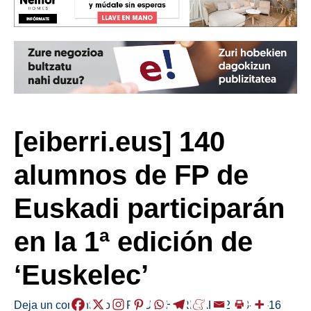
[eiberri.eus] 140
alumnos de FP de
Euskadi participarán
en la 1ª edición de
‘Euskelec’
Deja un comentario
/
ERMUA
,
HERRIAK
/
2018-02-16