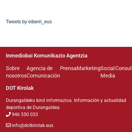
Tweets by eiberri_eus
Inmediobai Komunikazio Agentzia
Sobre
Agencia de
Prensa
Marketing
Social
Consul
nosotros
Comunicación
Media
DOT Kirolak
Durangaldeko kirol informazioa. Información y actualidad
deportiva de Durangaldea
946 550 033
info@dotkirolak.eus