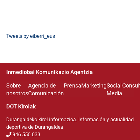
Tweets by eiberri_eus
Inmediobai Komunikazio Agentzia
Sobre
Agencia de
Prensa
Marketing
Social
Consul
nosotros
Comunicación
Media
DOT Kirolak
Durangaldeko kirol informazioa. Información y actualidad
deportiva de Durangaldea
946 550 033