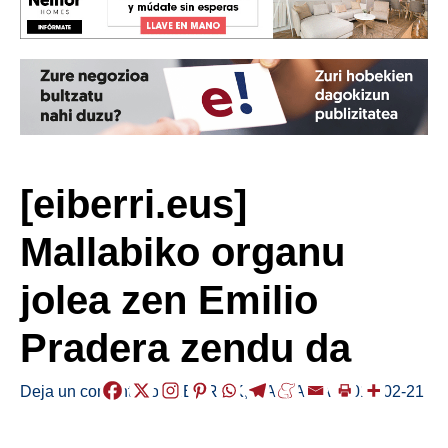
[eiberri.eus]
Mallabiko organu
jolea zen Emilio
Pradera zendu da
Deja un comentario
/
HERRIAK
,
MALLABIA
/
2019-02-21