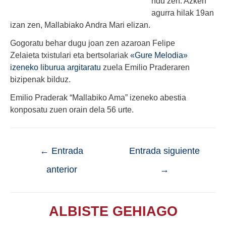
ndu zen. Azken
agurra hilak 19an
izan zen, Mallabiako Andra Mari elizan.
Gogoratu behar dugu joan zen azaroan Felipe
Zelaieta txistulari eta bertsolariak
«Gure Melodia»
izeneko liburua argitaratu
zuela Emilio Praderaren
bizipenak bilduz.
Emilio Praderak “Mallabiko Ama” izeneko abestia
konposatu zuen orain dela 56 urte.
←
Entrada
Entrada siguiente
anterior
→
ALBISTE GEHIAGO