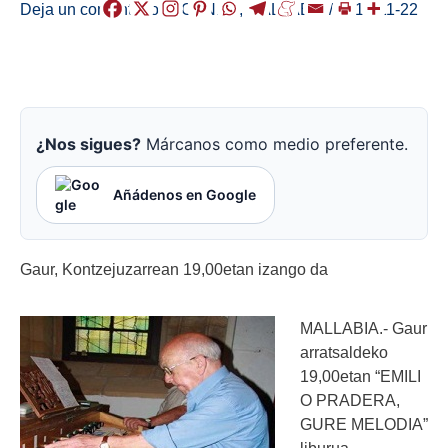
Deja un comentario
/
AGENDA
,
MALLABIA
/
2018-11-22
¿Nos sigues?
Márcanos como medio preferente.
Añádenos en Google
Gaur, Kontzejuzarrean 19,00etan izango da
MALLABIA.- Gaur
arratsaldeko
19,00etan “EMILI
O PRADERA,
GURE MELODIA”