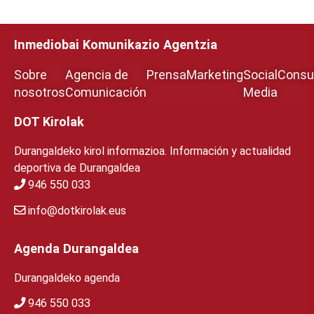
Inmediobai Komunikazio Agentzia
Sobre
Agencia de
Prensa
Marketing
Social
Consul
nosotros
Comunicación
Media
DOT Kirolak
Durangaldeko kirol informazioa. Información y actualidad
deportiva de Durangaldea
946 550 033
info@dotkirolak.eus
Agenda Durangaldea
Durangaldeko agenda
946 550 033