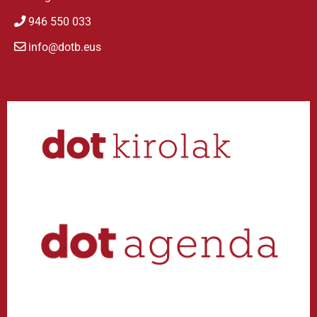
946 550 033
info@dotb.eus