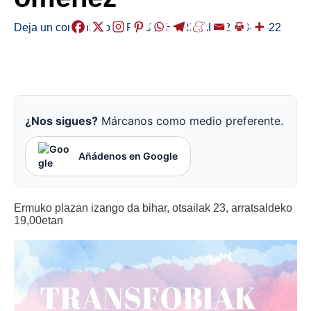
Deja un comentario
/
ERMUA
,
HERRIAK
/
2018-02-22
¿Nos sigues?
Márcanos como medio preferente.
Añádenos en Google
Ermuko plazan izango da bihar, otsailak 23, arratsaldeko
19,00etan