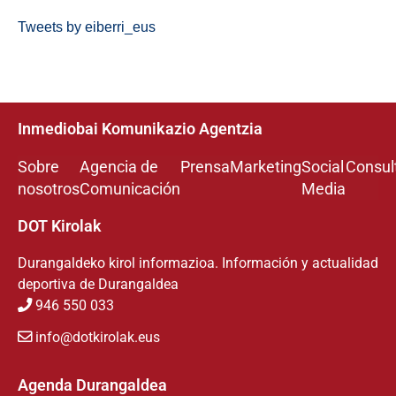
Tweets by eiberri_eus
Inmediobai Komunikazio Agentzia
Sobre
Agencia de
Prensa
Marketing
Social
Consul
nosotros
Comunicación
Media
DOT Kirolak
Durangaldeko kirol informazioa. Información y actualidad
deportiva de Durangaldea
946 550 033
info@dotkirolak.eus
Agenda Durangaldea