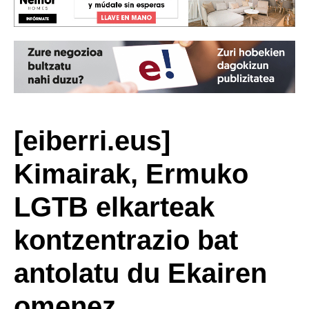
[eiberri.eus]
Kimairak, Ermuko
LGTB elkarteak
kontzentrazio bat
antolatu du Ekairen
omenez