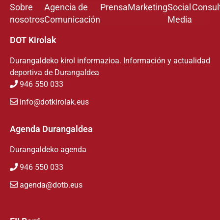
Sobre
Agencia de
Prensa
Marketing
Social
Consul
nosotros
Comunicación
Media
DOT Kirolak
Durangaldeko kirol informazioa. Información y actualidad
deportiva de Durangaldea
946 550 033
info@dotkirolak.eus
Agenda Durangaldea
Durangaldeko agenda
946 550 033
agenda@dotb.eus