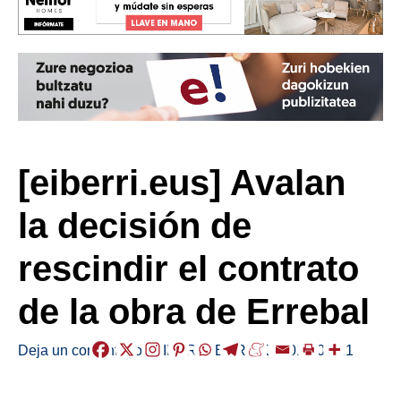
[eiberri.eus] Avalan
la decisión de
rescindir el contrato
de la obra de Errebal
Deja un comentario
/
EIBAR
,
HERRIAK
/
2018-02-21