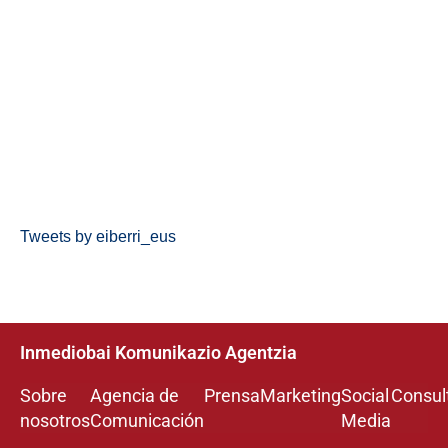
Tweets by eiberri_eus
Inmediobai Komunikazio Agentzia
Sobre
Agencia de
Prensa
Marketing
Social
Consul
nosotros
Comunicación
Media