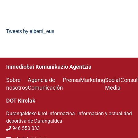
Tweets by eiberri_eus
Inmediobai Komunikazio Agentzia
Sobre
Agencia de
Prensa
Marketing
Social
Consul
nosotros
Comunicación
Media
DOT Kirolak
Durangaldeko kirol informazioa. Información y actualidad
deportiva de Durangaldea
946 550 033