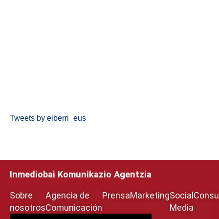
Tweets by eiberri_eus
Inmediobai Komunikazio Agentzia
Sobre
Agencia de
Prensa
Marketing
Social
Consul
nosotros
Comunicación
Media