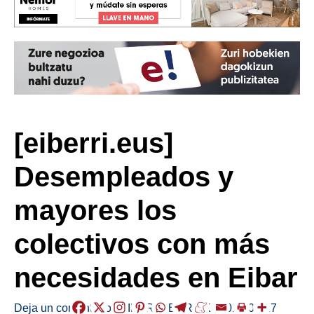
[eiberri.eus]
Desempleados y
mayores los
colectivos con más
necesidades en Eibar
Deja un comentario
/
EIBAR
,
HERRIAK
/
2018-02-27