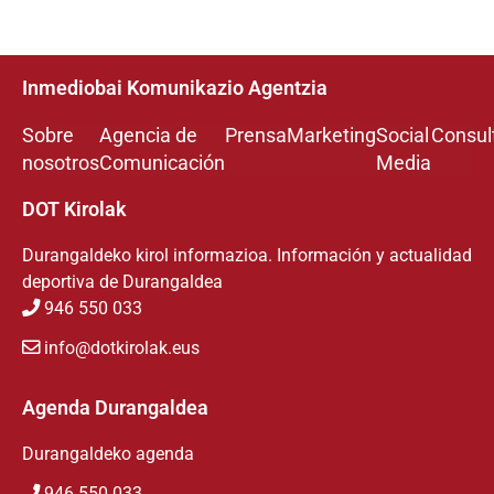
Inmediobai Komunikazio Agentzia
Sobre
Agencia de
Prensa
Marketing
Social
Consul
nosotros
Comunicación
Media
DOT Kirolak
Durangaldeko kirol informazioa. Información y actualidad
deportiva de Durangaldea
946 550 033
info@dotkirolak.eus
Agenda Durangaldea
Durangaldeko agenda
946 550 033