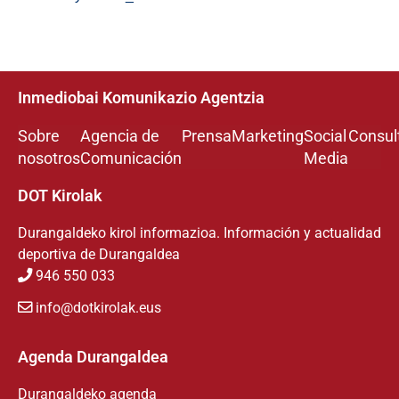
Inmediobai Komunikazio Agentzia
Sobre
Agencia de
Prensa
Marketing
Social
Consul
nosotros
Comunicación
Media
DOT Kirolak
Durangaldeko kirol informazioa. Información y actualidad
deportiva de Durangaldea
946 550 033
info@dotkirolak.eus
Agenda Durangaldea
Durangaldeko agenda