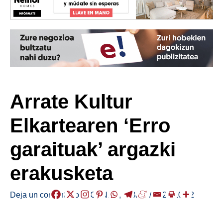
Arrate Kultur
Elkartearen ‘Erro
garaituak’ argazki
erakusketa
Deja un comentario
/
AGENDA
,
EIBAR
/
2024-10-22