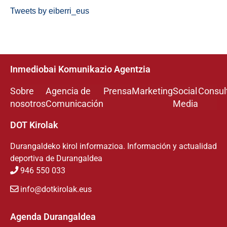
Tweets by eiberri_eus
Inmediobai Komunikazio Agentzia
Sobre
Agencia de
Prensa
Marketing
Social
Consul
nosotros
Comunicación
Media
DOT Kirolak
Durangaldeko kirol informazioa. Información y actualidad
deportiva de Durangaldea
946 550 033
info@dotkirolak.eus
Agenda Durangaldea