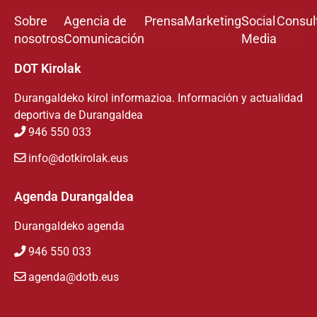
Sobre
Agencia de
Prensa
Marketing
Social
Consul
nosotros
Comunicación
Media
DOT Kirolak
Durangaldeko kirol informazioa. Información y actualidad
deportiva de Durangaldea
946 550 033
info@dotkirolak.eus
Agenda Durangaldea
Durangaldeko agenda
946 550 033
agenda@dotb.eus