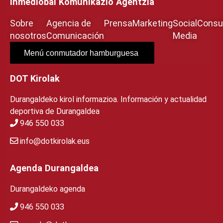
Inmediobai Komunikazio Agentzia
Sobre
Agencia de
Prensa
Marketing
Social
Consul
nosotros
Comunicación
Media
Menú conmutador hamburguesa
DOT Kirolak
Durangaldeko kirol informazioa. Información y actualidad
deportiva de Durangaldea
946 550 033
info@dotkirolak.eus
Agenda Durangaldea
Durangaldeko agenda
946 550 033