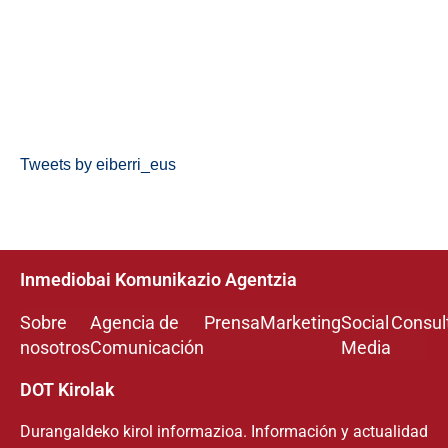
Tweets by eiberri_eus
Inmediobai Komunikazio Agentzia
Sobre
Agencia de
Prensa
Marketing
Social
Consul
nosotros
Comunicación
Media
DOT Kirolak
Durangaldeko kirol informazioa. Información y actualidad