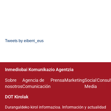
Tweets by eiberri_eus
Inmediobai Komunikazio Agentzia
Sobre
Agencia de
Prensa
Marketing
Social
Consul
nosotros
Comunicación
Media
DOT Kirolak
Durangaldeko kirol informazioa. Información y actualidad