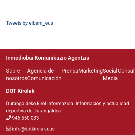
Tweets by eiberri_eus
Inmediobai Komunikazio Agentzia
Sobre
Agencia de
Prensa
Marketing
Social
Consul
nosotros
Comunicación
Media
DOT Kirolak
Durangaldeko kirol informazioa. Información y actualidad
deportiva de Durangaldea
946 550 033
info@dotkirolak.eus