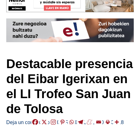
Destacable presencia
del Eibar Igerixan en
el LI Trofeo San Juan
de Tolosa
Deja un comentario
/
EIBAR
,
KIROLAK
,
/
2024-07-18