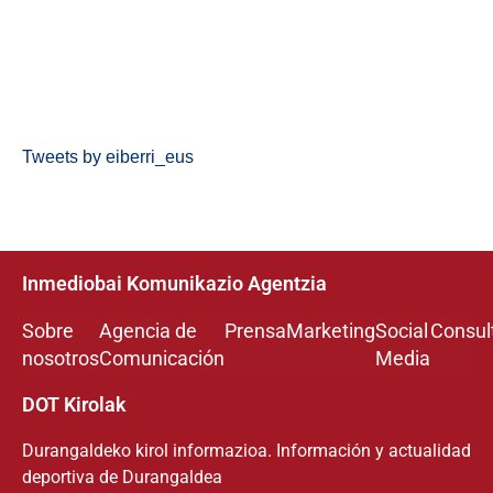
Tweets by eiberri_eus
Inmediobai Komunikazio Agentzia
Sobre
Agencia de
Prensa
Marketing
Social
Consul
nosotros
Comunicación
Media
DOT Kirolak
Durangaldeko kirol informazioa. Información y actualidad
deportiva de Durangaldea