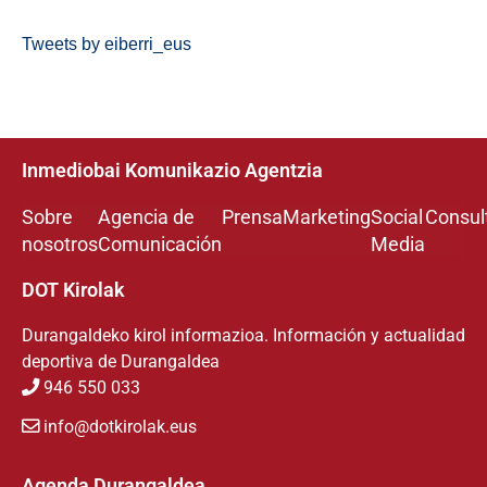
Tweets by eiberri_eus
Inmediobai Komunikazio Agentzia
Sobre
Agencia de
Prensa
Marketing
Social
Consul
nosotros
Comunicación
Media
DOT Kirolak
Durangaldeko kirol informazioa. Información y actualidad
deportiva de Durangaldea
946 550 033
info@dotkirolak.eus
Agenda Durangaldea