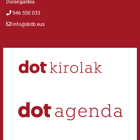
Durangaldea
946 550 033
info@dotb.eus