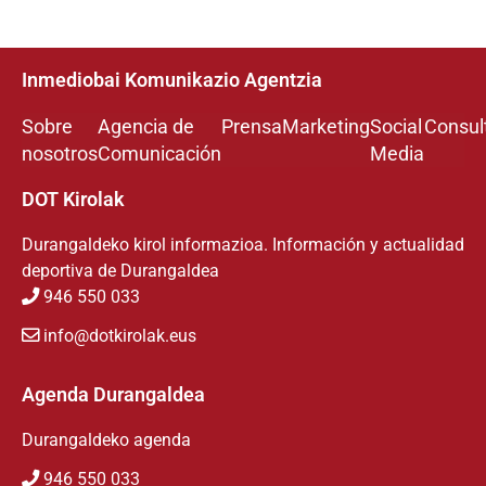
Inmediobai Komunikazio Agentzia
Sobre
Agencia de
Prensa
Marketing
Social
Consul
nosotros
Comunicación
Media
DOT Kirolak
Durangaldeko kirol informazioa. Información y actualidad
deportiva de Durangaldea
946 550 033
info@dotkirolak.eus
Agenda Durangaldea
Durangaldeko agenda
946 550 033