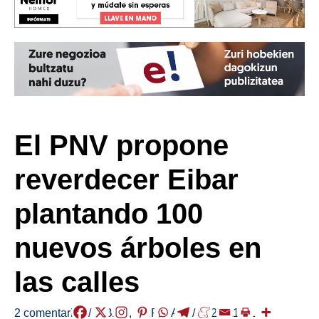
El PNV propone
reverdecer Eibar
plantando 100
nuevos árboles en
las calles
2 comentarios
/
EIBAR
,
HERRIAK
,
/
2022-11-21