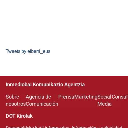
Tweets by eiberri_eus
Inmediobai Komunikazio Agentzia
Sobre
Agencia de
Prensa
Marketing
Social
Consul
nosotros
Comunicación
Media
DOT Kirolak
Durangaldeko kirol informazioa. Información y actualidad