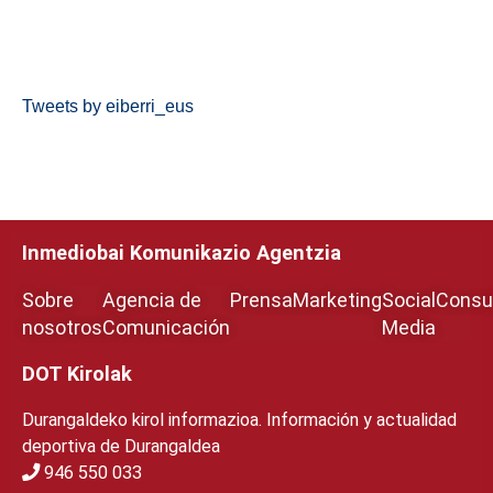
Tweets by eiberri_eus
Inmediobai Komunikazio Agentzia
Sobre
Agencia de
Prensa
Marketing
Social
Consul
nosotros
Comunicación
Media
DOT Kirolak
Durangaldeko kirol informazioa. Información y actualidad
deportiva de Durangaldea
946 550 033