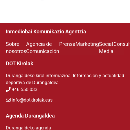
Inmediobai Komunikazio Agentzia
Sobre
Agencia de
Prensa
Marketing
Social
Consul
nosotros
Comunicación
Media
DOT Kirolak
Durangaldeko kirol informazioa. Información y actualidad
deportiva de Durangaldea
946 550 033
info@dotkirolak.eus
Agenda Durangaldea
Durangaldeko agenda