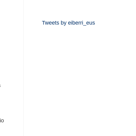
Tweets by eiberri_eus
a
io