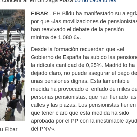
 a concentrar en Untzaga Plaza
como cada lunes
EIBAR
.- EH Bildu ha manifestado su alegrí
por que «las movilizaciones de pensionista
han reavivado el debate de la pensión
mínima de 1.080 €».
Desde la formación recuerdan que «el
Gobierno de España ha subido las pension
la ridícula cantidad de 0,25%. Madrid lo ha
dejado claro, no puede asegurar el pago d
unas pensiones dignas. Esta lamentable
medida ha provocado el enfado de miles d
personas pensionistas, que han llenado las
calles y las plazas. Los pensionistas tienen
que tener claro que esta medida ha sido
aprobada por el PP con la inestimable ayu
del PNV».
u Eibar