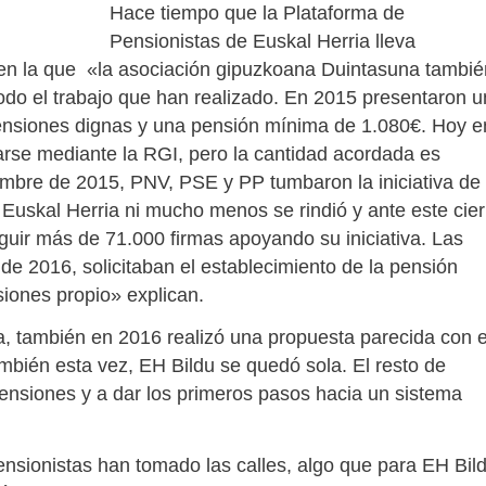
Hace tiempo que la Plataforma de
Pensionistas de Euskal Herria lleva
s en la que «la asociación gipuzkoana Duintasuna tambié
todo el trabajo que han realizado. En 2015 presentaron 
ensiones dignas y una pensión mínima de 1.080€. Hoy e
se mediante la RGI, pero la cantidad acordada es
embre de 2015, PNV, PSE y PP tumbaron la iniciativa de 
 Euskal Herria ni mucho menos se rindió y ante este cier
guir más de 71.000 firmas apoyando su iniciativa. Las
e 2016, solicitaban el establecimiento de la pensión
iones propio» explican.
iva, también en 2016 realizó una propuesta parecida con e
mbién esta vez, EH Bildu se quedó sola. El resto de
 pensiones y a dar los primeros pasos hacia un sistema
nsionistas han tomado las calles, algo que para EH Bil