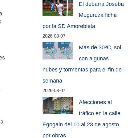
El debarra Joseba
a
Muguruza ficha
s
por la SD Amorebieta
2026-08-07
Más de 30ºC, sol
es
con algunas
nubes y tormentas para el fin de
e
semana
e
2026-08-07
Afecciones al
tráfico en la calle
da
Egogain del 10 al 23 de agosto
por obras