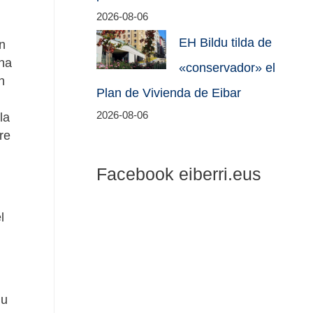
2026-08-06
EH Bildu tilda de
n
una
«conservador» el
n
Plan de Vivienda de Eibar
2026-08-06
la
re
Facebook eiberri.eus
l
du