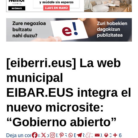
[eiberri.eus] La web
municipal
EIBAR.EUS integra el
nuevo microsite:
“Gobierno abierto”
Deja un comentario
/
EIBAR
,
HERRIAK
/
2018-02-16