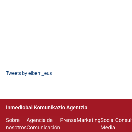
Tweets by eiberri_eus
Inmediobai Komunikazio Agentzia
Sobre
Agencia de
Prensa
Marketing
Social
Consul
nosotros
Comunicación
Media