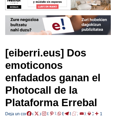
[eiberri.eus] Dos
emoticonos
enfadados ganan el
Photocall de la
Plataforma Errebal
Deja un comentario
/
EIBAR
,
HERRIAK
/
2019-04-01