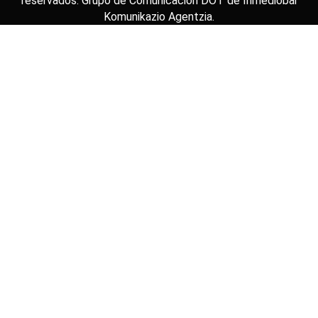
reservados. Grupo de Comunicación DOT de
Inmediobai
Komunikazio Agentzia
.