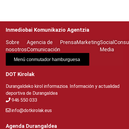
Inmediobai Komunikazio Agentzia
Sobre
Agencia de
Prensa
Marketing
Social
Consul
nosotros
Comunicación
Media
Menú conmutador hamburguesa
DOT Kirolak
Durangaldeko kirol informazioa. Información y actualidad
deportiva de Durangaldea
946 550 033
info@dotkirolak.eus
Agenda Durangaldea