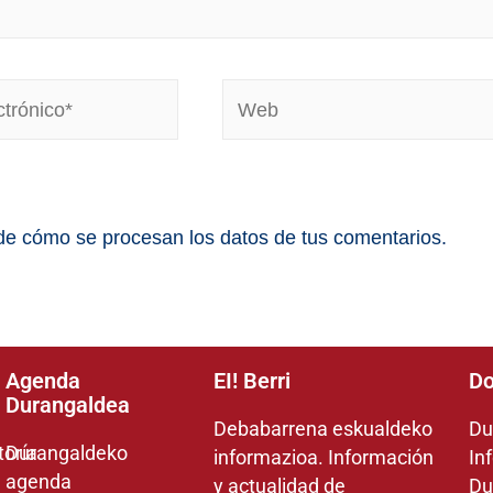
e cómo se procesan los datos de tus comentarios.
Agenda
EI! Berri
Do
Durangaldea
Debabarrena eskualdeko
Du
toría
Durangaldeko
informazioa. Información
In
agenda
y actualidad de
Du