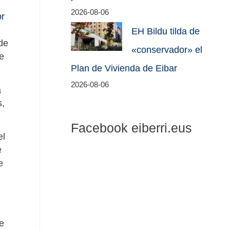
2026-08-06
or
EH Bildu tilda de
de
«conservador» el
e
Plan de Vivienda de Eibar
2026-08-06
a
s,
Facebook eiberri.eus
el
e
e
e