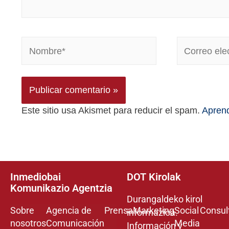
Este sitio usa Akismet para reducir el spam.
Aprend
Inmediobai
DOT Kirolak
Komunikazio Agentzia
Durangaldeko kirol
Sobre
Agencia de
Prensa
Marketing
Social
Consul
informazioa.
nosotros
Comunicación
Media
Información y