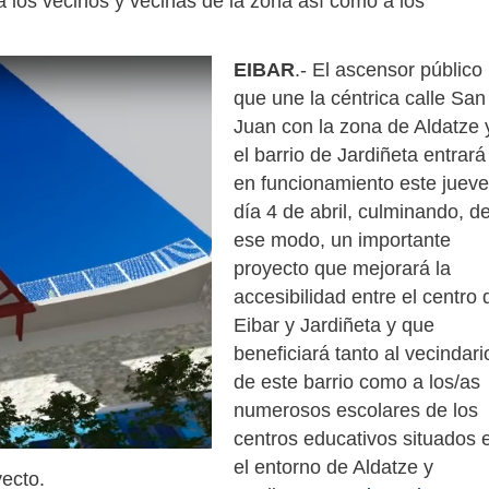
a los vecinos y vecinas de la zona así como a los
EIBAR
.- El ascensor público
que une la céntrica calle San
Juan con la zona de Aldatze 
el barrio de Jardiñeta entrará
en funcionamiento este jueve
día 4 de abril, culminando, d
ese modo, un importante
proyecto que mejorará la
accesibilidad entre el centro 
Eibar y Jardiñeta y que
beneficiará tanto al vecindari
de este barrio como a los/as
numerosos escolares de los
centros educativos situados 
el entorno de Aldatze y
ecto.