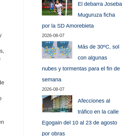
El debarra Joseba
Muguruza ficha
por la SD Amorebieta
y
2026-08-07
Más de 30ºC, sol
s,
con algunas
e
nubes y tormentas para el fin de
semana
de
2026-08-07
o
Afecciones al
tráfico en la calle
en
Egogain del 10 al 23 de agosto
por obras