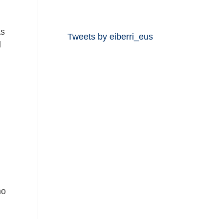
as
Tweets by eiberri_eus
l
no