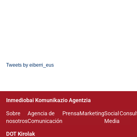
Tweets by eiberri_eus
Inmediobai Komunikazio Agentzia
Sobre
Agencia de
Prensa
Marketing
Social
Consul
nosotros
Comunicación
Media
DOT Kirolak