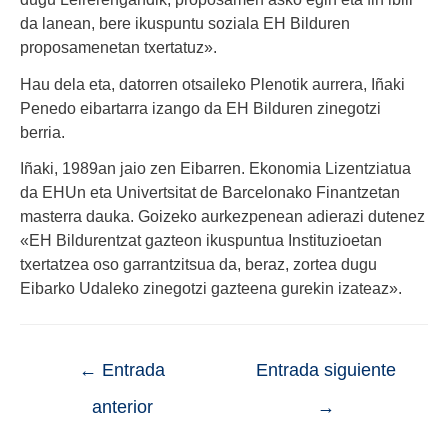
da lanean, bere ikuspuntu soziala EH Bilduren
proposamenetan txertatuz».
Hau dela eta, datorren otsaileko Plenotik aurrera, Iñaki
Penedo eibartarra izango da EH Bilduren zinegotzi
berria.
Iñaki, 1989an jaio zen Eibarren. Ekonomia Lizentziatua
da EHUn eta Univertsitat de Barcelonako Finantzetan
masterra dauka. Goizeko aurkezpenean adierazi dutenez
«EH Bildurentzat gazteon ikuspuntua Instituzioetan
txertatzea oso garrantzitsua da, beraz, zortea dugu
Eibarko Udaleko zinegotzi gazteena gurekin izateaz».
←
Entrada
Entrada siguiente
anterior
→