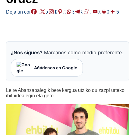
Deja un comentario
/
EIBAR
,
HERRIAK
/
2018-02-15
¿Nos sigues?
Márcanos como medio preferente.
Añádenos en Google
Leire Abanzabalegik bere kargua utziko du zazpi urteko
ibilbidea egin eta gero