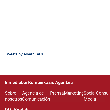
Tweets by eiberri_eus
Inmediobai Komunikazio Agentzia
Sobre
Agencia de
Prensa
Marketing
Social
Consul
nosotros
Comunicación
Media
DOT Kirolak