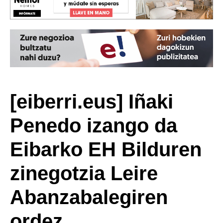
[eiberri.eus] Iñaki
Penedo izango da
Eibarko EH Bilduren
zinegotzia Leire
Abanzabalegiren
ordez