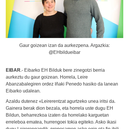
Gaur goizean izan da aurkezpena. Argazkia:
@EHbildueibar
EIBAR
.- Eibarko EH Bilduk bere zinegotzi berria
aurkeztu du gaur goizean. Horrela, Leire
Abanzabalegiren ordez Iñaki Penedo hasiko da lanean
Eibarko udalean.
Azaldu dutenez «Leirerentzat agurtzeko unea iritsi da.
Gainera berak dion bezala, eta horrela uste dugu EH
Bildun, beharrezkoa izaten da horrelako karguetan
erreleboa ematea, hurrengoei tokia egiteko. Asko ikasi
dugu Leirerengandik, proposamen asko egin eta fin ibili