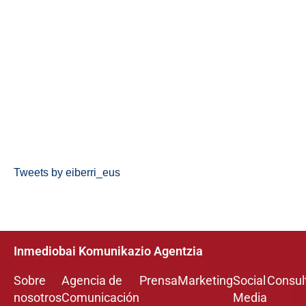
Tweets by eiberri_eus
Inmediobai Komunikazio Agentzia
Sobre
Agencia de
Prensa
Marketing
Social
Consul
nosotros
Comunicación
Media