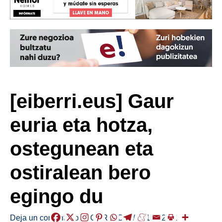
[eiberri.eus] Gaur
euria eta hotza,
ostegunean eta
ostiralean bero
egingo du
Deja un comentario
/
EGURALDIA
/
2018-02-12