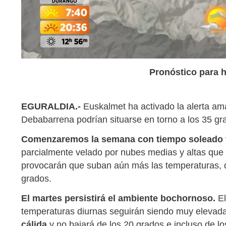
Pronóstico para 
EGURALDIA.-
Euskalmet ha activado la alerta ama
Debabarrena podrían situarse en torno a los 35 g
Comenzaremos la semana con tiempo soleado y
parcialmente velado por nubes medias y altas que ir
provocarán que suban aún más las temperaturas, d
grados.
El martes persistirá el ambiente bochornoso.
El
temperaturas diurnas seguirán siendo muy elevadas
cálida
y no bajará de los 20 grados e incluso de lo