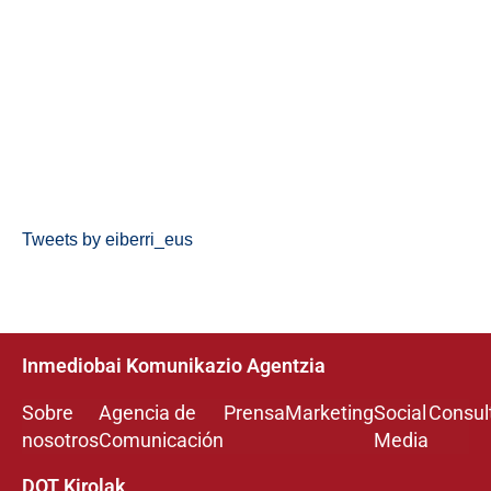
Tweets by eiberri_eus
Inmediobai Komunikazio Agentzia
Sobre
Agencia de
Prensa
Marketing
Social
Consul
nosotros
Comunicación
Media
DOT Kirolak