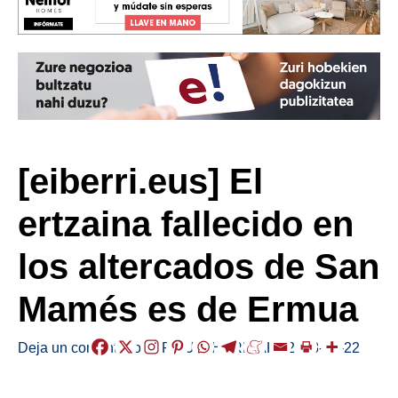
[eiberri.eus] El
ertzaina fallecido en
los altercados de San
Mamés es de Ermua
Deja un comentario
/
ERMUA
,
HERRIAK
/
2018-02-22