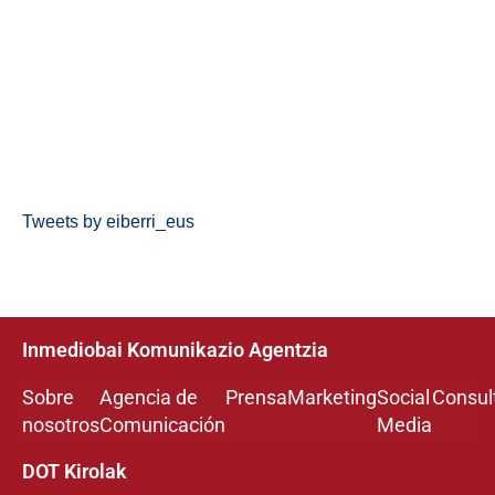
Tweets by eiberri_eus
Inmediobai Komunikazio Agentzia
Sobre
Agencia de
Prensa
Marketing
Social
Consul
nosotros
Comunicación
Media
DOT Kirolak