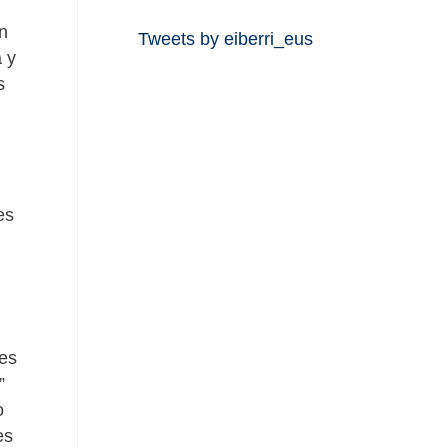
un
Tweets by eiberri_eus
a y
s
es
nes
”
o
es