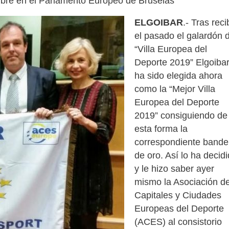
embre en el Parlamento Europeo de Bruselas
ELGOIBAR
.- Tras reci
el pasado el galardón 
“Villa Europea del
Deporte 2019” Elgoiba
ha sido elegida ahora
como la “Mejor Villa
Europea del Deporte
2019” consiguiendo de
esta forma la
correspondiente bande
de oro. Así lo ha decid
y le hizo saber ayer
mismo la Asociación d
Capitales y Ciudades
Europeas del Deporte
(ACES) al consistorio