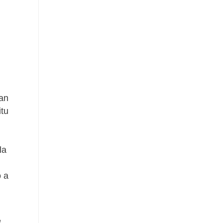
han
itu
la
 a
e