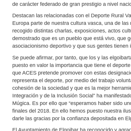
de carácter federado de gran prestigio a nivel naci
Destacan las relacionadas con el Deporte Rural Va
Europa parte de nuestra cultura vasca, una de la
recogido distintas charlas, exposiciones, actos cult
demostrado que es un pueblo que está vivo, que g
asociacionismo deportivo y que sus gentes tienen in
Se puede afirmar, por tanto, que los y las elgoiba
puesto en valor la importancia que tiene el deport
que ACES pretende promover con estas designacion
representa el deporte, por medio del trabajo volunt
cohesión de la sociedad y que es la mejor herramie
Integración y de la Inclusión Social” ha manifesta
Múgica. Es por ello que “esperamos haber sido u
finales del 2018. En ello hemos puesto nuestra ilu
darle las gracias por la confianza depositada en El
El Ayuntamiento de Elgoibar ha reconocido y agra