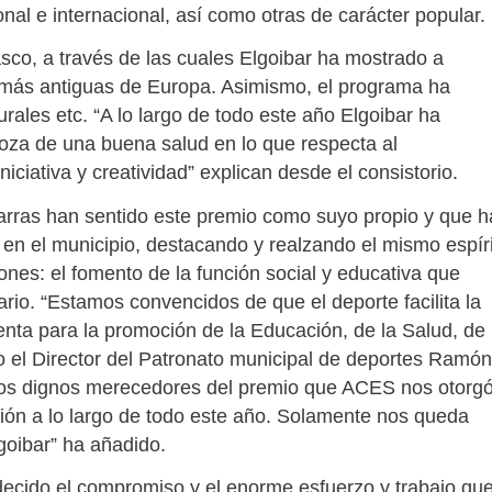
onal e internacional, así como otras de carácter popular.
sco, a través de las cuales Elgoibar ha mostrado a
s más antiguas de Europa. Asimismo, el programa ha
urales etc. “A lo largo de todo este año Elgoibar ha
oza de una buena salud en lo que respecta al
iciativa y creatividad” explican desde el consistorio.
rtarras han sentido este premio como suyo propio y que 
e en el municipio, destacando y realzando el mismo espír
es: el fomento de la función social y educativa que
ario. “Estamos convencidos de que el deporte facilita la
nta para la promoción de la Educación, de la Salud, de 
do el Director del Patronato municipal de deportes Ramón
nos dignos merecedores del premio que ACES nos otorgó
sión a lo largo de todo este año. Solamente nos queda
goibar” ha añadido.
decido el compromiso y el enorme esfuerzo y trabajo qu