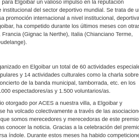
 para Elgoibar un valioso impulso en la reputación
 e institucional del sector deportivo mundial. Se trata de 
sa promoción internacional a nivel institucional, deportiv
lgoibar, ha competido durante los últimos meses con otra
), Francia (Gignac la Nerthe), Italia (Chianciano Terme,
Dudelange).
anizado en Elgoibar un total de 60 actividades especial
ulares y 14 actividades culturales como la charla sobre
concierto de la banda municipal, tamborrada, etc. en los
.000 espectadores/as y 1.500 voluntarios/as.
o otorgado por ACES a nuestra villa, a Elgoibar y
se ha volcado colectivamente a través de las asociacio
ar que somos merecedores y merecedoras de este premio
as conocer la noticia. Gracias a la celebración del premi
ersa índole. Durante estos meses ha habido competicion