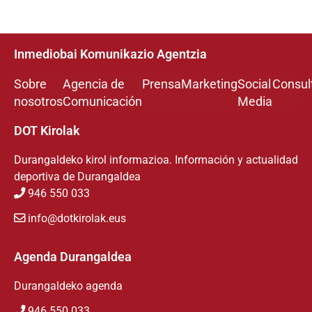
Inmediobai Komunikazio Agentzia
Sobre
Agencia de
Prensa
Marketing
Social
Consul
nosotros
Comunicación
Media
DOT Kirolak
Durangaldeko kirol informazioa. Información y actualidad
deportiva de Durangaldea
946 550 033
info@dotkirolak.eus
Agenda Durangaldea
Durangaldeko agenda
946 550 033