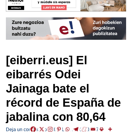
[eiberri.eus] El
eibarrés Odei
Jainaga bate el
récord de España de
jabalina con 80,64
Deja un comentario
/
KIROLAK
/
2018-02-17