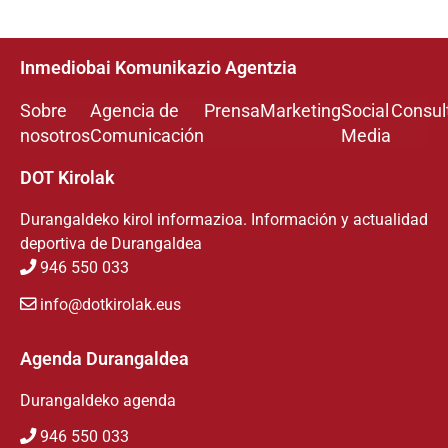
Inmediobai Komunikazio Agentzia
Sobre
Agencia de
Prensa
Marketing
Social
Consul
nosotros
Comunicación
Media
DOT Kirolak
Durangaldeko kirol informazioa. Información y actualidad
deportiva de Durangaldea
946 550 033
info@dotkirolak.eus
Agenda Durangaldea
Durangaldeko agenda
946 550 033