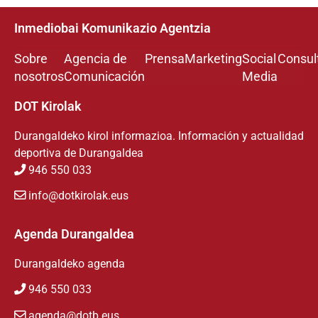
Inmediobai Komunikazio Agentzia
Sobre
Agencia de
Prensa
Marketing
Social
Consul
nosotros
Comunicación
Media
DOT Kirolak
Durangaldeko kirol informazioa. Información y actualidad
deportiva de Durangaldea
946 550 033
info@dotkirolak.eus
Agenda Durangaldea
Durangaldeko agenda
946 550 033
agenda@dotb.eus