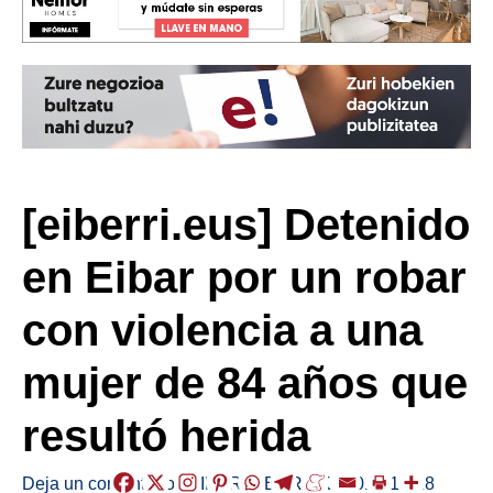
[eiberri.eus] Detenido
en Eibar por un robar
con violencia a una
mujer de 84 años que
resultó herida
Deja un comentario
/
EIBAR
,
HERRIAK
/
2019-10-18